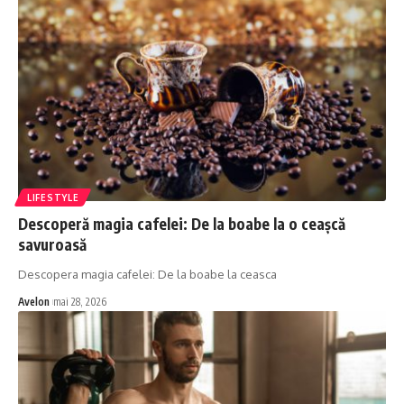
LIFESTYLE
Descoperă magia cafelei: De la boabe la o ceașcă
savuroasă
Descopera magia cafelei: De la boabe la ceasca
Avelon
mai 28, 2026