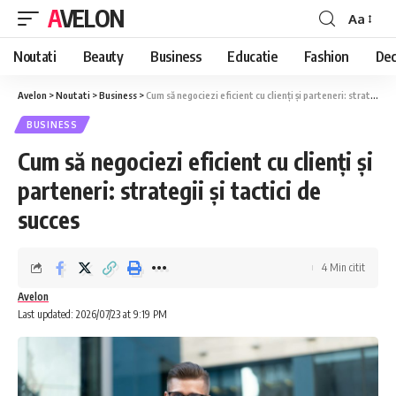
AVELON
Aa
Font
Resizer
Noutati
Beauty
Business
Educatie
Fashion
Dec
Avelon
>
Noutati
>
Business
>
Cum să negociezi eficient cu clienți și parteneri: strategii și tactici de succes
BUSINESS
Cum să negociezi eficient cu clienți și
parteneri: strategii și tactici de
succes
4 Min citit
Avelon
Last updated: 2026/07/23 at 9:19 PM