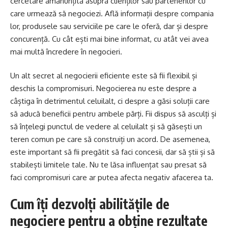
cercetare amănunțită asupra clienților sau partenerilor cu
care urmează să negociezi. Află informații despre compania
lor, produsele sau serviciile pe care le oferă, dar și despre
concurență. Cu cât ești mai bine informat, cu atât vei avea
mai multă încredere în negocieri.
Un alt secret al negocierii eficiente este să fii flexibil și
deschis la compromisuri. Negocierea nu este despre a
câștiga în detrimentul celuilalt, ci despre a găsi soluții care
să aducă beneficii pentru ambele părți. Fii dispus să asculți și
să înțelegi punctul de vedere al celuilalt și să găsești un
teren comun pe care să construiți un acord. De asemenea,
este important să fii pregătit să faci concesii, dar să știi și să
stabilești limitele tale. Nu te lăsa influențat sau presat să
faci compromisuri care ar putea afecta negativ afacerea ta.
Cum îți dezvolți abilitățile de
negociere pentru a obține rezultate