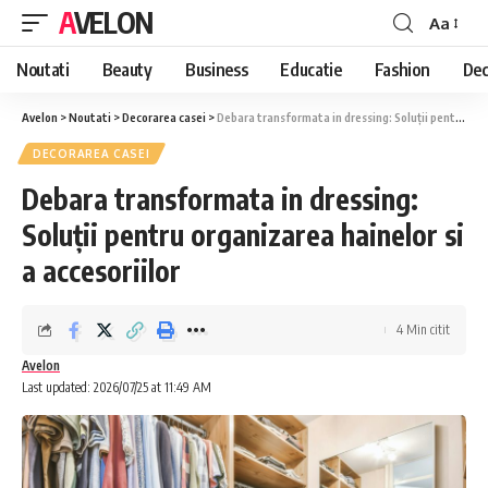
AVELON
Aa
Font
Resizer
Noutati
Beauty
Business
Educatie
Fashion
Dec
Avelon
>
Noutati
>
Decorarea casei
>
Debara transformata in dressing: Soluții pentru organizarea hainelor si a accesoriilor
DECORAREA CASEI
Debara transformata in dressing:
Soluții pentru organizarea hainelor si
a accesoriilor
4 Min citit
Avelon
Last updated: 2026/07/25 at 11:49 AM